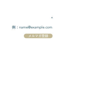
TEL:
03-6869-7117
​(平日10:00～17:00)
メールアドレスを入力
メルマガ登録
ホーム
シーボーンについて
​船について
キャンセル規定
​ツアー情報
ニュース
​プロモーション
お問合せ
クルーズコントラクト / Cruise Contract
乗船国・各寄港国への入国手続き