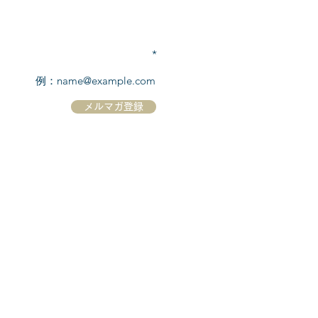
TEL:
03-6869-7117
​(平日10:00～17:00)
メールアドレスを入力
メルマガ登録
ホーム
シーボーンについて
​船について
キャンセル規定
​ツアー情報
ニュース
​プロモーション
お問合せ
クルーズコントラクト / Cruise Contract
乗船国・各寄港国への入国手続き