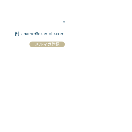
TEL:
03-6869-7117
​(平日10:00～17:00)
メールアドレスを入力
メルマガ登録
ホーム
シーボーンについて
​船について
キャンセル規定
​ツアー情報
ニュース
​プロモーション
お問合せ
クルーズコントラクト / Cruise Contract
乗船国・各寄港国への入国手続き