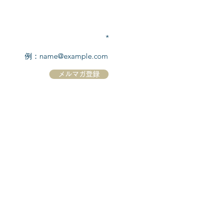
TEL:
03-6869-7117
​(平日10:00～17:00)
メールアドレスを入力
メルマガ登録
ホーム
シーボーンについて
​船について
キャンセル規定
​ツアー情報
ニュース
​プロモーション
お問合せ
クルーズコントラクト / Cruise Contract
乗船国・各寄港国への入国手続き