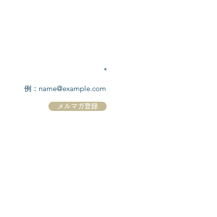
​シーボーン
日本地区販売代理店
​セブンシーズリレーションズ株式会社
TEL:
03-6869-7117
​(平日10:00～17:00)
メールアドレスを入力
メルマガ登録
ホーム
シーボーンについて
​船について
キャンセル規定
​ツアー情報
ニュース
​プロモーション