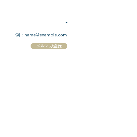
TEL:
03-6869-7117
​(平日10:00～17:00)
メールアドレスを入力
メルマガ登録
ホーム
シーボーンについて
​船について
キャンセル規定
​ツアー情報
ニュース
​プロモーション
お問合せ
クルーズコントラクト / Cruise Contract
乗船国・各寄港国への入国手続き