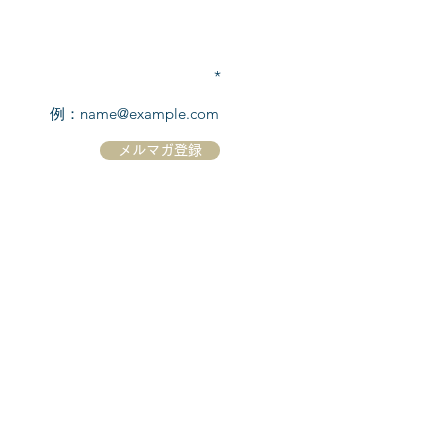
TEL:
03-6869-7117
​(平日10:00～17:00)
メールアドレスを入力
メルマガ登録
ホーム
シーボーンについて
​船について
キャンセル規定
​ツアー情報
ニュース
​プロモーション
お問合せ
クルーズコントラクト / Cruise Contract
乗船国・各寄港国への入国手続き