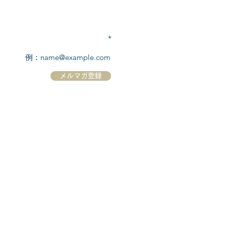
TEL:
03-6869-7117
​(平日10:00～17:00)
メールアドレスを入力
メルマガ登録
ホーム
シーボーンについて
​船について
キャンセル規定
​ツアー情報
ニュース
​プロモーション
お問合せ
クルーズコントラクト / Cruise Contract
乗船国・各寄港国への入国手続き