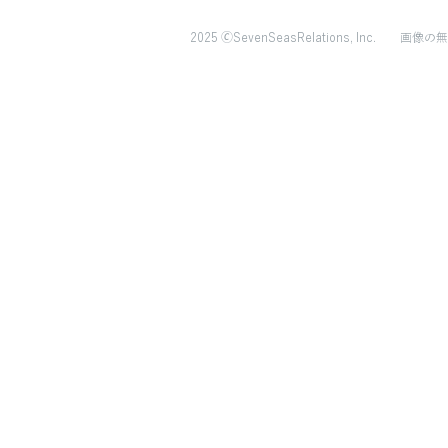
2025 🄫SevenSeasRelations, Inc.
画像の無