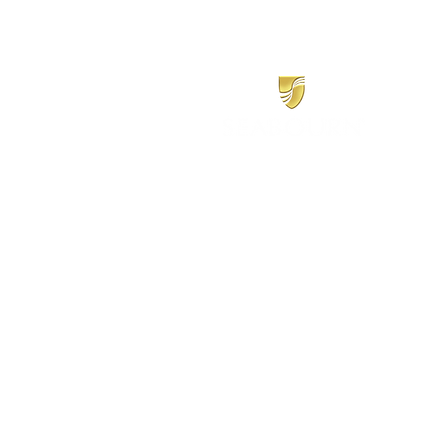
​シーボーン
日本地区販売代理店
​セブンシーズリレーションズ株式会社
TEL:
03-6869-7117
​(平日10:00～17:00)