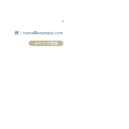
TEL:
03-6869-7117
​(平日10:00～17:00)
メールアドレスを入力
メルマガ登録
ホーム
シーボーンについて
​船について
キャンセル規定
​ツアー情報
ニュース
​プロモーション
お問合せ
クルーズコントラクト / Cruise Contract
乗船国・各寄港国への入国手続き