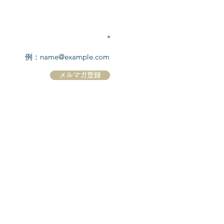
TEL:
03-6869-7117
​(平日10:00～17:00)
メールアドレスを入力
メルマガ登録
ホーム
シーボーンについて
​船について
キャンセル規定
​ツアー情報
ニュース
​プロモーション
お問合せ
クルーズコントラクト / Cruise Contract
乗船国・各寄港国への入国手続き