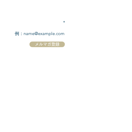
TEL:
03-6869-7117
​(平日10:00～17:00)
メールアドレスを入力
メルマガ登録
ホーム
シーボーンについて
​船について
キャンセル規定
​ツアー情報
ニュース
​プロモーション
お問合せ
クルーズコントラクト / Cruise Contract
乗船国・各寄港国への入国手続き