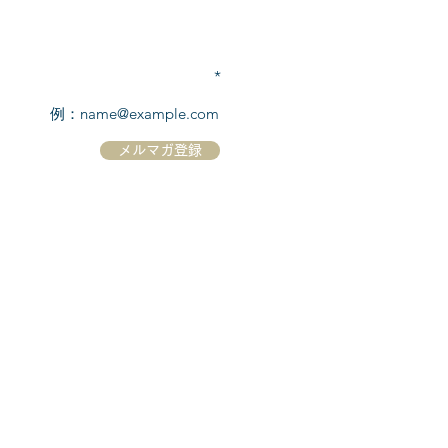
TEL:
03-6869-7117
​(平日10:00～17:00)
メールアドレスを入力
メルマガ登録
ホーム
シーボーンについて
​船について
キャンセル規定
​ツアー情報
ニュース
​プロモーション
お問合せ
クルーズコントラクト / Cruise Contract
乗船国・各寄港国への入国手続き