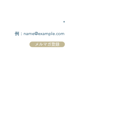
TEL:
03-6869-7117
​(平日10:00～17:00)
メールアドレスを入力
メルマガ登録
ホーム
シーボーンについて
​船について
キャンセル規定
​ツアー情報
ニュース
​プロモーション
お問合せ
クルーズコントラクト / Cruise Contract
乗船国・各寄港国への入国手続き