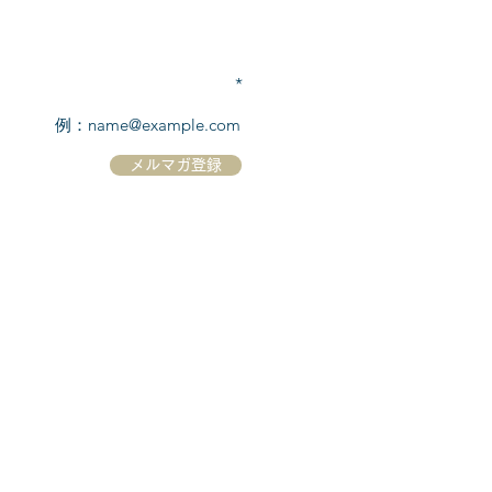
TEL:
03-6869-7117
​(平日10:00～17:00)
メールアドレスを入力
メルマガ登録
ホーム
シーボーンについて
​船について
キャンセル規定
​ツアー情報
ニュース
​プロモーション
お問合せ
クルーズコントラクト / Cruise Contract
乗船国・各寄港国への入国手続き