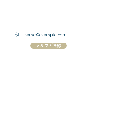
TEL:
03-6869-7117
​(平日10:00～17:00)
メールアドレスを入力
メルマガ登録
ホーム
シーボーンについて
​船について
キャンセル規定
​ツアー情報
ニュース
​プロモーション
お問合せ
クルーズコントラクト / Cruise Contract
乗船国・各寄港国への入国手続き