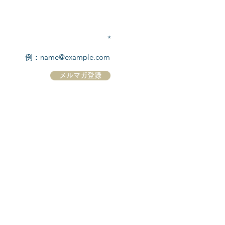
TEL:
03-6869-7117
​(平日10:00～17:00)
メールアドレスを入力
メルマガ登録
ホーム
シーボーンについて
​船について
キャンセル規定
​ツアー情報
ニュース
​プロモーション
お問合せ
クルーズコントラクト / Cruise Contract
乗船国・各寄港国への入国手続き