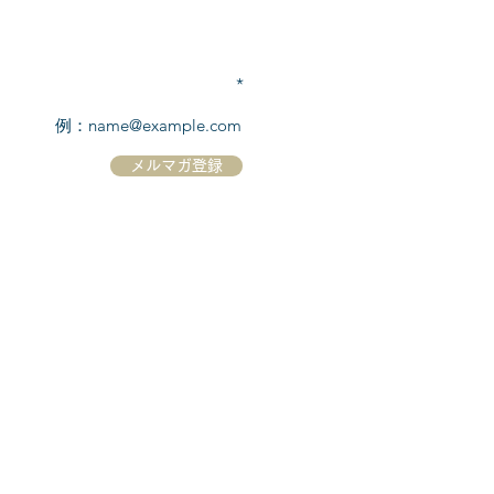
TEL:
03-6869-7117
​(平日10:00～17:00)
メールアドレスを入力
メルマガ登録
ホーム
シーボーンについて
​船について
キャンセル規定
​ツアー情報
ニュース
​プロモーション
お問合せ
クルーズコントラクト / Cruise Contract
乗船国・各寄港国への入国手続き