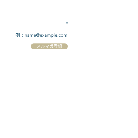
TEL:
03-6869-7117
​(平日10:00～17:00)
メールアドレスを入力
メルマガ登録
ホーム
シーボーンについて
​船について
キャンセル規定
​ツアー情報
ニュース
​プロモーション
お問合せ
クルーズコントラクト / Cruise Contract
乗船国・各寄港国への入国手続き