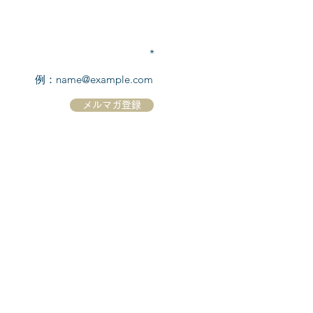
TEL:
03-6869-7117
​(平日10:00～17:00)
メールアドレスを入力
メルマガ登録
ホーム
シーボーンについて
​船について
キャンセル規定
​ツアー情報
ニュース
​プロモーション
お問合せ
クルーズコントラクト / Cruise Contract
乗船国・各寄港国への入国手続き