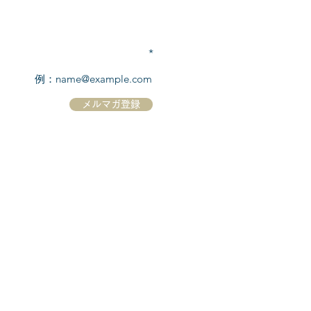
TEL:
03-6869-7117
​(平日10:00～17:00)
メールアドレスを入力
メルマガ登録
ホーム
シーボーンについて
​船について
キャンセル規定
​ツアー情報
ニュース
​プロモーション
お問合せ
クルーズコントラクト / Cruise Contract
乗船国・各寄港国への入国手続き