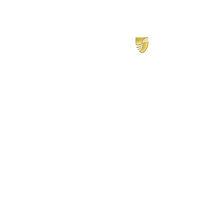
​シーボーン
日本地区販売代理店
​セブンシーズリレーションズ株式会社
TEL:
03-6869-7117
​(平日10:00～17:00)