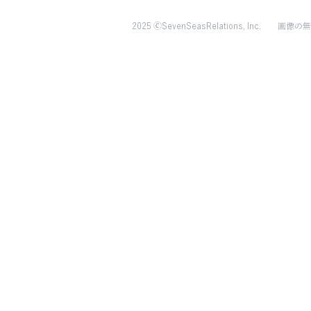
2025 🄫SevenSeasRelations, Inc.
画像の無