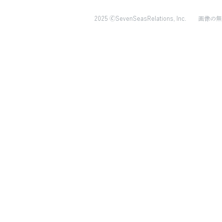
2025 🄫SevenSeasRelations, Inc.
画像の無