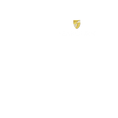
​シーボーン
日本地区販売代理店
​セブンシーズリレーションズ株式会社
TEL:
03-6869-7117
​(平日10:00～17:00)