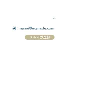
TEL:
03-6869-7117
​(平日10:00～17:00)
メールアドレスを入力
メルマガ登録
ホーム
シーボーンについて
​船について
キャンセル規定
​ツアー情報
ニュース
​プロモーション
お問合せ
クルーズコントラクト / Cruise Contract
乗船国・各寄港国への入国手続き