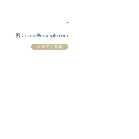
TEL:
03-6869-7117
​(平日10:00～17:00)
メールアドレスを入力
メルマガ登録
ホーム
シーボーンについて
​船について
キャンセル規定
​ツアー情報
ニュース
​プロモーション
お問合せ
クルーズコントラクト / Cruise Contract
乗船国・各寄港国への入国手続き