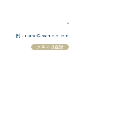
TEL:
03-6869-7117
​(平日10:00～17:00)
メールアドレスを入力
メルマガ登録
ホーム
シーボーンについて
​船について
キャンセル規定
​ツアー情報
ニュース
​プロモーション
お問合せ
クルーズコントラクト / Cruise Contract
乗船国・各寄港国への入国手続き