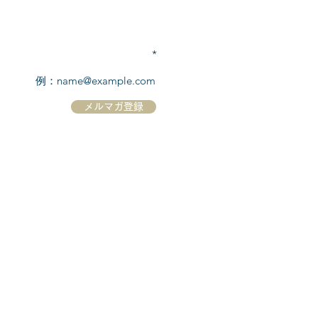
TEL:
03-6869-7117
​(平日10:00～17:00)
メールアドレスを入力
メルマガ登録
ホーム
シーボーンについて
​船について
キャンセル規定
​ツアー情報
ニュース
​プロモーション
お問合せ
クルーズコントラクト / Cruise Contract
乗船国・各寄港国への入国手続き