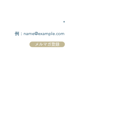
TEL:
03-6869-7117
​(平日10:00～17:00)
メールアドレスを入力
メルマガ登録
ホーム
シーボーンについて
​船について
キャンセル規定
​ツアー情報
ニュース
​プロモーション
お問合せ
クルーズコントラクト / Cruise Contract
乗船国・各寄港国への入国手続き