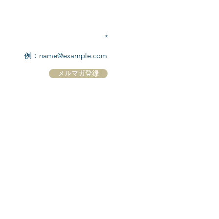
TEL:
03-6869-7117
​(平日10:00～17:00)
メールアドレスを入力
メルマガ登録
ホーム
シーボーンについて
​船について
キャンセル規定
​ツアー情報
ニュース
​プロモーション
お問合せ
クルーズコントラクト / Cruise Contract
乗船国・各寄港国への入国手続き