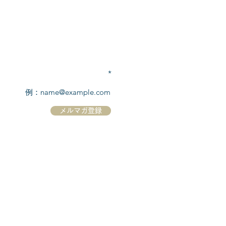
​シーボーン
日本地区販売代理店
​セブンシーズリレーションズ株式会社
TEL:
03-6869-7117
​(平日10:00～17:00)
メールアドレスを入力
メルマガ登録
ホーム
シーボーンについて
​船について
キャンセル規定
​ツアー情報
ニュース
​プロモーション