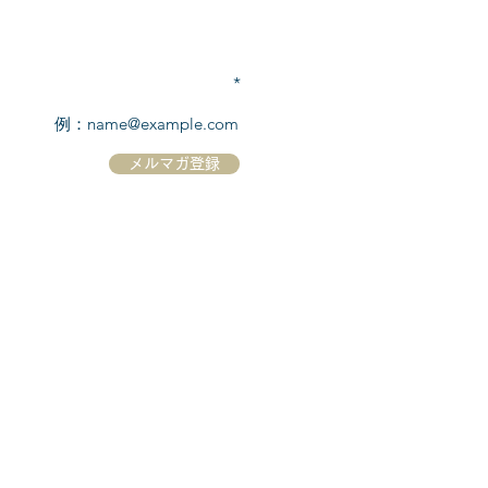
TEL:
03-6869-7117
​(平日10:00～17:00)
メールアドレスを入力
メルマガ登録
ホーム
シーボーンについて
​船について
キャンセル規定
​ツアー情報
ニュース
​プロモーション
お問合せ
クルーズコントラクト / Cruise Contract
乗船国・各寄港国への入国手続き