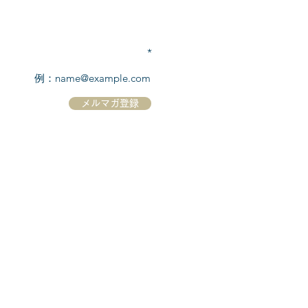
TEL:
03-6869-7117
​(平日10:00～17:00)
メールアドレスを入力
メルマガ登録
ホーム
シーボーンについて
​船について
キャンセル規定
​ツアー情報
ニュース
​プロモーション
お問合せ
クルーズコントラクト / Cruise Contract
乗船国・各寄港国への入国手続き