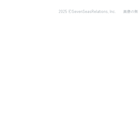
2025 🄫SevenSeasRelations, Inc.
画像の無