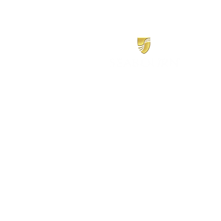
​シーボーン
日本地区販売代理店
​セブンシーズリレーションズ株式会社
TEL:
03-6869-7117
​(平日10:00～17:00)