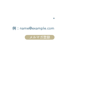
TEL:
03-6869-7117
​(平日10:00～17:00)
メールアドレスを入力
メルマガ登録
ホーム
シーボーンについて
​船について
キャンセル規定
​ツアー情報
ニュース
​プロモーション
お問合せ
クルーズコントラクト / Cruise Contract
乗船国・各寄港国への入国手続き