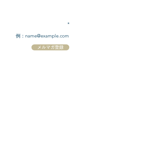
TEL:
03-6869-7117
​(平日10:00～17:00)
メールアドレスを入力
メルマガ登録
ホーム
シーボーンについて
​船について
キャンセル規定
​ツアー情報
ニュース
​プロモーション
お問合せ
クルーズコントラクト / Cruise Contract
乗船国・各寄港国への入国手続き