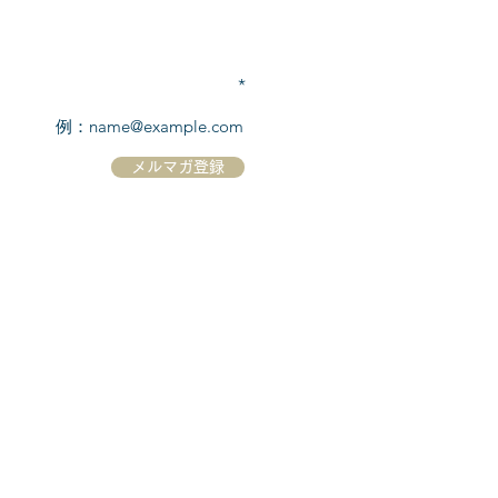
TEL:
03-6869-7117
​(平日10:00～17:00)
メールアドレスを入力
メルマガ登録
ホーム
シーボーンについて
​船について
キャンセル規定
​ツアー情報
ニュース
​プロモーション
お問合せ
クルーズコントラクト / Cruise Contract
乗船国・各寄港国への入国手続き