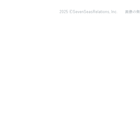
2025 🄫SevenSeasRelations, Inc.
画像の無