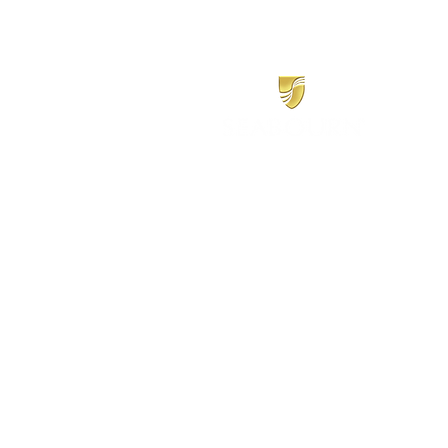
​シーボーン
日本地区販売代理店
​セブンシーズリレーションズ株式会社
TEL:
03-6869-7117
​(平日10:00～17:00)