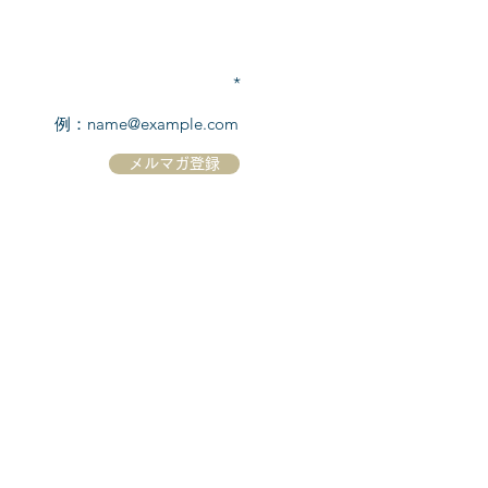
TEL:
03-6869-7117
​(平日10:00～17:00)
メールアドレスを入力
メルマガ登録
ホーム
シーボーンについて
​船について
キャンセル規定
​ツアー情報
ニュース
​プロモーション
お問合せ
クルーズコントラクト / Cruise Contract
乗船国・各寄港国への入国手続き