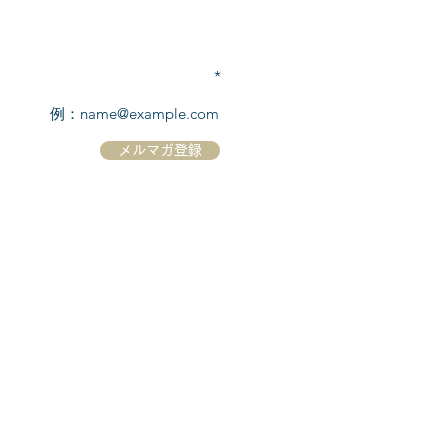
TEL:
03-6869-7117
​(平日10:00～17:00)
メールアドレスを入力
メルマガ登録
ホーム
シーボーンについて
​船について
キャンセル規定
​ツアー情報
ニュース
​プロモーション
お問合せ
クルーズコントラクト / Cruise Contract
乗船国・各寄港国への入国手続き