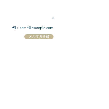
TEL:
03-6869-7117
​(平日10:00～17:00)
メールアドレスを入力
メルマガ登録
ホーム
シーボーンについて
​船について
キャンセル規定
​ツアー情報
ニュース
​プロモーション
お問合せ
クルーズコントラクト / Cruise Contract
乗船国・各寄港国への入国手続き