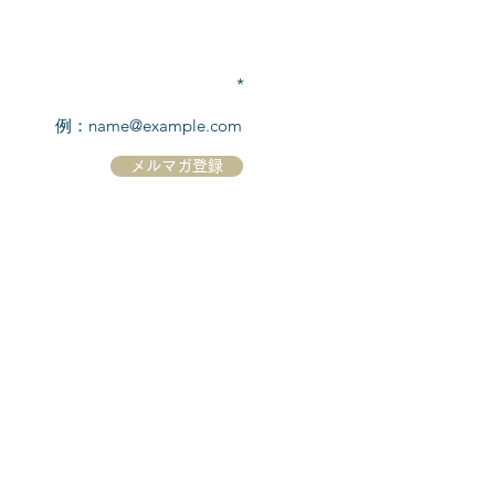
TEL:
03-6869-7117
​(平日10:00～17:00)
メールアドレスを入力
メルマガ登録
ホーム
シーボーンについて
​船について
キャンセル規定
​ツアー情報
ニュース
​プロモーション
お問合せ
クルーズコントラクト / Cruise Contract
乗船国・各寄港国への入国手続き