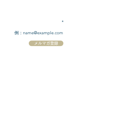
TEL:
03-6869-7117
​(平日10:00～17:00)
メールアドレスを入力
メルマガ登録
ホーム
シーボーンについて
​船について
キャンセル規定
​ツアー情報
ニュース
​プロモーション
お問合せ
クルーズコントラクト / Cruise Contract
乗船国・各寄港国への入国手続き