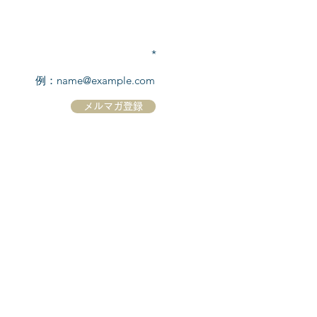
TEL:
03-6869-7117
​(平日10:00～17:00)
メールアドレスを入力
メルマガ登録
ホーム
シーボーンについて
​船について
キャンセル規定
​ツアー情報
ニュース
​プロモーション
お問合せ
クルーズコントラクト / Cruise Contract
乗船国・各寄港国への入国手続き