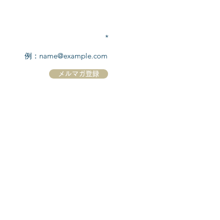
TEL:
03-6869-7117
​(平日10:00～17:00)
メールアドレスを入力
メルマガ登録
ホーム
シーボーンについて
​船について
キャンセル規定
​ツアー情報
ニュース
​プロモーション
お問合せ
クルーズコントラクト / Cruise Contract
乗船国・各寄港国への入国手続き