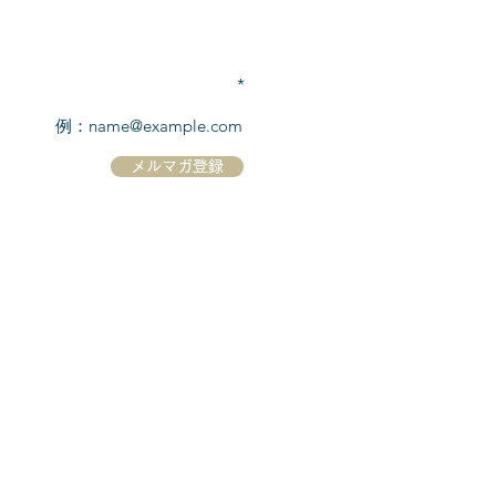
TEL:
03-6869-7117
​(平日10:00～17:00)
メールアドレスを入力
メルマガ登録
ホーム
シーボーンについて
​船について
キャンセル規定
​ツアー情報
ニュース
​プロモーション
お問合せ
クルーズコントラクト / Cruise Contract
乗船国・各寄港国への入国手続き