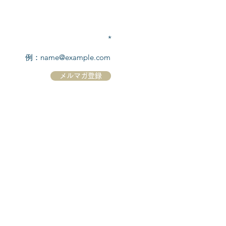
TEL:
03-6869-7117
​(平日10:00～17:00)
メールアドレスを入力
メルマガ登録
ホーム
シーボーンについて
​船について
キャンセル規定
​ツアー情報
ニュース
​プロモーション
お問合せ
クルーズコントラクト / Cruise Contract
乗船国・各寄港国への入国手続き