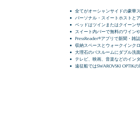
全てがオーシャンサイドの豪華
パーソナル・スイートホストと
ベッドはツインまたはクイーン
スイート内バーで無料のワイン
PressReader®アプリで新
収納スペースとウォークインク
大理石のバスルームにダブル洗
テレビ、映画、音楽などのイン
遠征船ではSWAROVSKI OP