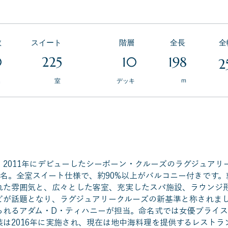
数
スイート
​階層
​全長
​
0
225
10
198
2
ｍ
名
​室
デッキ
2011年にデビューしたシーボーン・クルーズのラグジュアリ
員450名。全室スイート仕様で、約90%以上がバルコニー付きです
れた雰囲気と、広々とした客室、充実したスパ施設、ラウンジ
どが話題となり、ラグジュアリークルーズの新基準と称されま
られるアダム・D・ティハニーが担当。命名式では女優ブライ
は2016年に実施され、現在は地中海料理を提供するレストラ