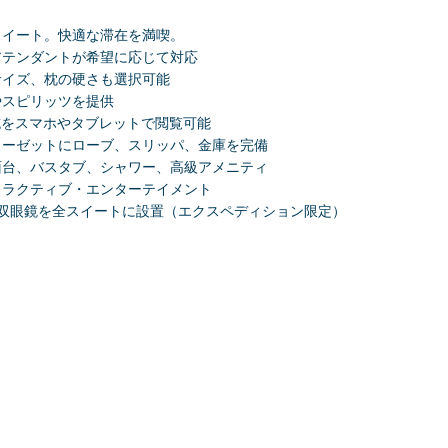
スイート。快適な滞在を満喫。
アテンダントが希望に応じて対応
サイズ、枕の硬さも選択可能
やスピリッツを提供
聞・雑誌をスマホやタブレットで閲覧可能
ローゼットにローブ、スリッパ、金庫を完備
面台、バスタブ、シャワー、高級アメニティ
タラクティブ・エンターテイメント
TIKの双眼鏡を全スイートに設置（エクスペディション限定）