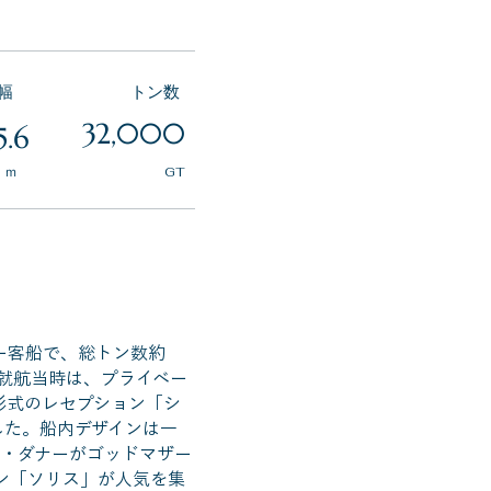
全幅
トン数
32,000
5.6
ｍ
GT
ー客船で、総トン数約
。就航当時は、プライベー
形式のレセプション「シ
した。船内デザインは一
ス・ダナーがゴッドマザー
ン「ソリス」が人気を集