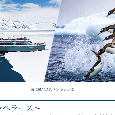
海に飛び込むペンギンと船
ラベラーズ～