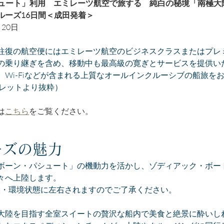
ュート」利用　エミレーツ航空で旅する　純白の秘境「南極大
ルーズ16日間＜成田発着＞
20日
往復の航空便にはエミレーツ航空のビジネスクラスまたはプレ
の乗り継ぎを含め、移動中も最高級の寛ぎとサービスを提供い
、Wi-Fiなどが含まれる上質なオールインクルーシブの船旅を
フレットより抜粋）
は
こちら
をご覧ください。
ーズの魅力
ボーン・パシュート」の機動力を活かし、ゾディアック・ボー
々へ上陸します。
候・環境状態に左右されますのでご了承ください。
大陸を目指す全室スイートの贅沢な船内で美食と絶景に酔いしれ