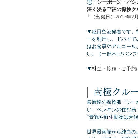
①
「シーボーン・パシ
深く浸る至福の探検ク
└（出発日）2027年2月
▼成田空港発着です。
ーを利用し、ドバイで
はお食事やアルコール
い。（一部WEBパン
▼
料金・旅程・ご予約
南極クル
最新鋭の探検船「シー
い、ペンギンの住む島
*景観や野生動物は天
世界最南端から純白の