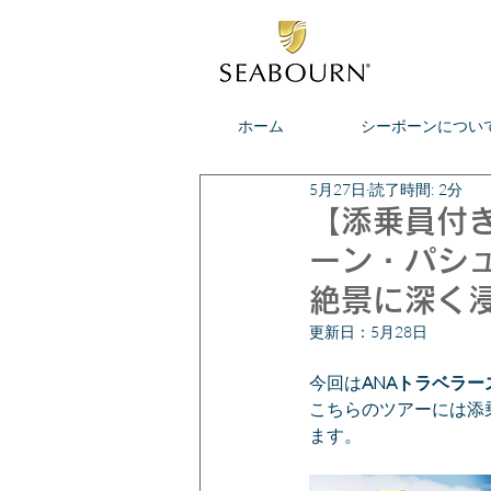
ホーム
シーボーンについ
5月27日
読了時間: 2分
【添乗員付き
ーン・パシ
絶景に深く
更新日：
5月28日
今回は
ANAトラベラ
こちらのツアーには添
ます。