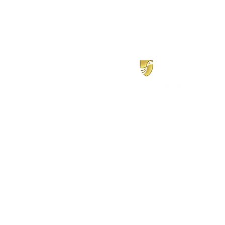
​シーボーン
日本地区販売代理店
​セブンシーズリレーションズ株式会社
TEL:
03-6869-7117
​(平日10:00～17:00)