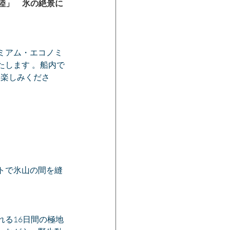
陸」　氷の絶景に
ミアム・エコノミ
たします 。船内で
お楽しみくださ
トで氷山の間を縫
る16日間の極地