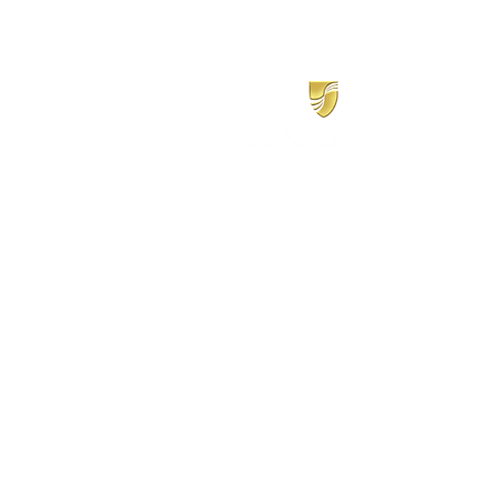
​シーボーン
日本地区販売代理店
​セブンシーズリレーションズ株式会社
TEL:
03-6869-7117
​(平日10:00～17:00)