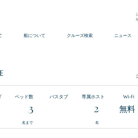
て
船について
クルーズ検索
ニュース
E
ダ
ベッド数
バスタブ
専属ホスト
Wi-Fi
3
2
無料
​名まで
名