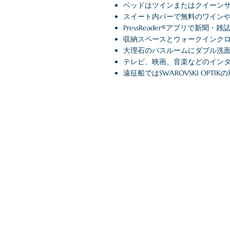
ベッドはツインまたはクイーン
スイート内バーで無料のワイン
PressReader®アプリで新
収納スペースとウォークインク
大理石のバスルームにダブル洗
テレビ、映画、音楽などのイン
遠征船ではSWAROVSKI OP