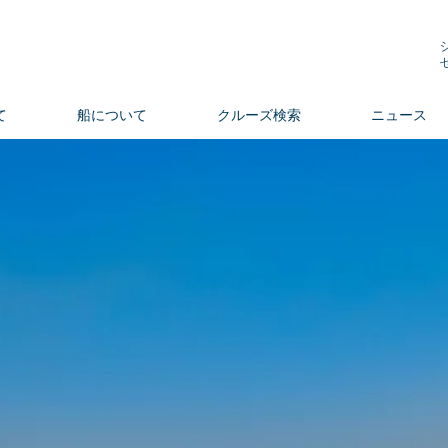
て
船について
クルーズ検索
ニュース