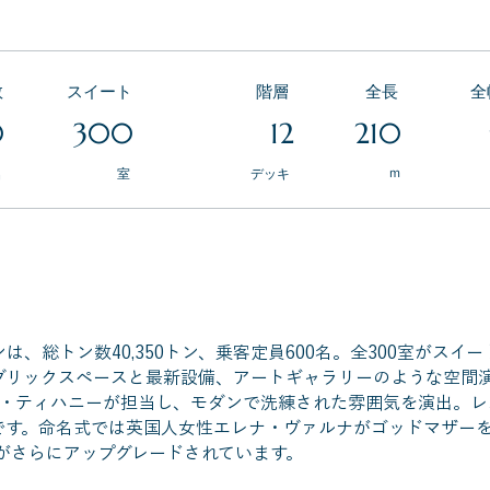
数
スイート
​階層
​全長
​
0
300
12
210
ｍ
名
​室
デッキ
、総トン数40,350トン、乗客定員600名。全300室がスイー
ブリックスペースと最新設備、アートギャラリーのような空間
D・ティハニーが担当し、モダンで洗練された雰囲気を演出。レ
です。命名式では英国人女性エレナ・ヴァルナがゴッドマザー
備がさらにアップグレードされています。