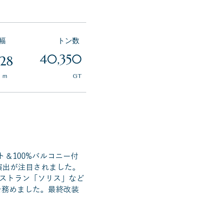
全幅
トン数
40,350
28
ｍ
GT
ト＆100%バルコニー付
演出が注目されました。
ストラン「ソリス」など
を務めました。最終改装